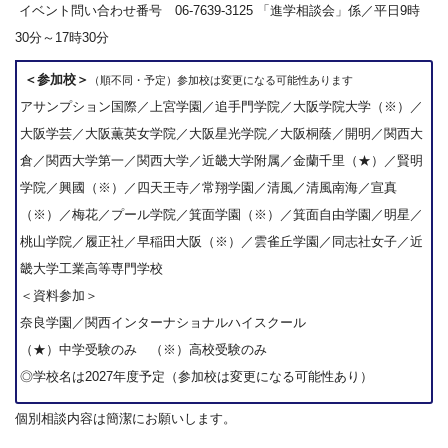
イベント問い合わせ番号 06-7639-3125 「進学相談会」係／平日9時
30分～17時30分
＜参加校＞
（順不同・予定）参加校は変更になる可能性あります
アサンプション国際／上宮学園／追手門学院／大阪学院大学（※）／
大阪学芸／大阪薫英女学院／大阪星光学院／大阪桐蔭／開明／関西大
倉／関西大学第一／関西大学／近畿大学附属／金蘭千里（★）／賢明
学院／興國（※）／四天王寺／常翔学園／清風／清風南海／宣真
（※）／梅花／プール学院／箕面学園（※）／箕面自由学園／明星／
桃山学院／履正社／早稲田大阪（※）／雲雀丘学園／同志社女子／近
畿大学工業高等専門学校
＜資料参加＞
奈良学園／関西インターナショナルハイスクール
（★）中学受験のみ （※）高校受験のみ
◎学校名は2027年度予定（参加校は変更になる可能性あり）
個別相談内容は簡潔にお願いします。